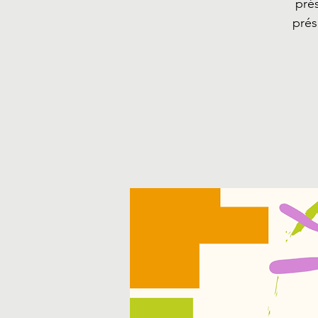
pré
prés