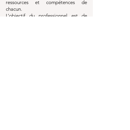
ressources et compétences de
chacun.
L’objectif du professionnel est de
construire des interventions au
service des changements souhaités
par les personnes groupe(ou
familles..) en soutenant leur créativité
dans la recherche de leurs solutions.
Son intérêt
Ce processus mis en œuvre permet à
la personne de gagner en liberté en
amplifiant
sa dynamique de choix tant au niveau
de ses représentations que de ses
actions.
L’ACS est une démarche systémique