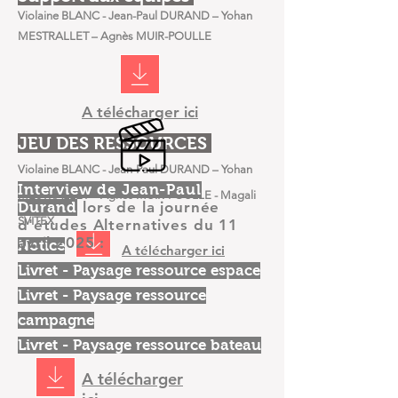
Violaine BLANC - Jean-Paul DURAND – Yohan
MESTRALLET – Agnès MUIR-POULLE
A télécharger ici
JEU DES RESSOURCES
Violaine BLANC - Jean-Paul DURAND – Yohan
Interview de Jean-Paul
MESTRALLET – Agnès MUIR-POULLE - Magali
lors de la journée
Durand
SVITEX
d'études Alternatives du 11
avril 2025 :
Notice
A télécharger ici
Livret - Paysage ressource espace
Livret - Paysage ressource
campagne
Livret - Paysage ressource bateau
A télécharger