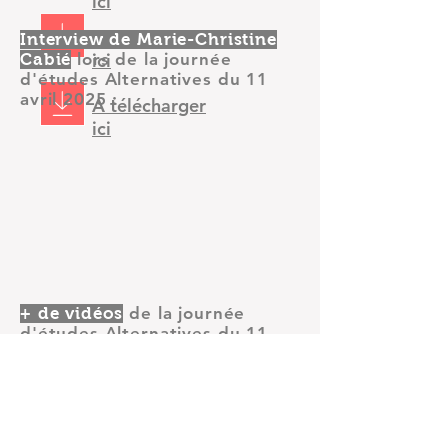
ici
A télécharger
Interview de Marie-Christine
lors de la journée
ici
Cabié
d'études Alternatives du 11
avril 2025 :
A télécharger
ici
de la journée
+ de vidéos
d'études Alternatives du 11
avril 2025 :