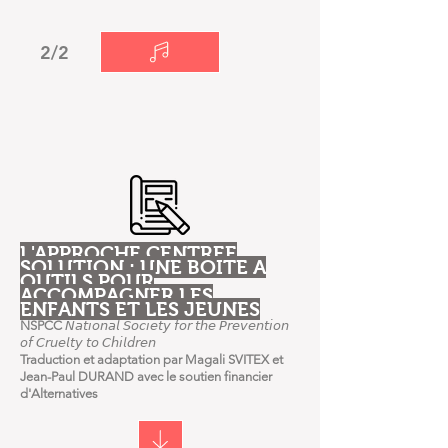
2/2
L'APPROCHE CENTREE
SOLUTION : UNE BOITE A
OUTILS POUR
ACCOMPAGNER LES
ENFANTS ET LES JEUNES
NSPCC
𝘕𝘢𝘵𝘪𝘰𝘯𝘢𝘭 𝘚𝘰𝘤𝘪𝘦𝘵𝘺 𝘧𝘰𝘳 𝘵𝘩𝘦 𝘗𝘳𝘦𝘷𝘦𝘯𝘵𝘪𝘰𝘯
𝘰𝘧 𝘊𝘳𝘶𝘦𝘭𝘵𝘺 𝘵𝘰 𝘊𝘩𝘪𝘭𝘥𝘳𝘦𝘯
Traduction et adaptation par Magali SVITEX et
Jean-Paul DURAND avec le soutien financier
d'Alternatives