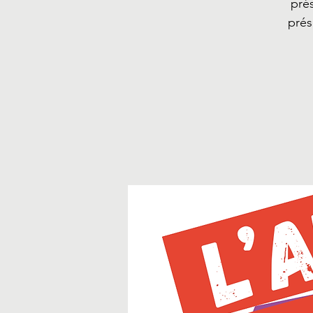
pré
prés