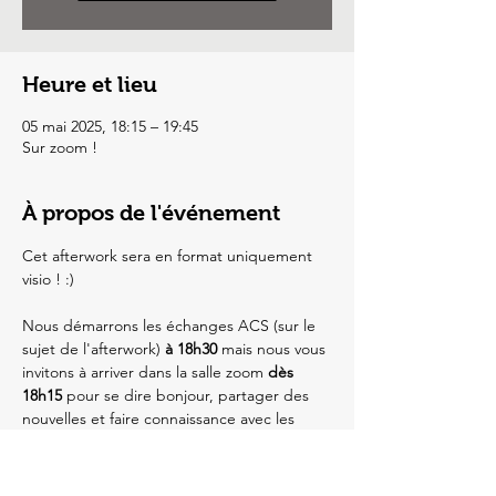
Heure et lieu
05 mai 2025, 18:15 – 19:45
Sur zoom !
À propos de l'événement
Cet afterwork sera en format uniquement 
visio ! :)
Nous démarrons les échanges ACS (sur le 
sujet de l'afterwork) 
à 18h30
 mais nous vous 
invitons à arriver dans la salle zoom 
dès 
18h15 
pour se dire bonjour, partager des 
nouvelles et faire connaissance avec les 
autres participants. 
Nous fermerons les portes du zoom à 
18h35 
pour permettre aux personnes 