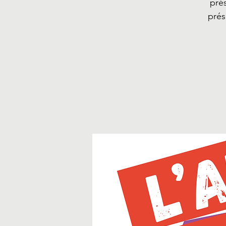
pré
prés