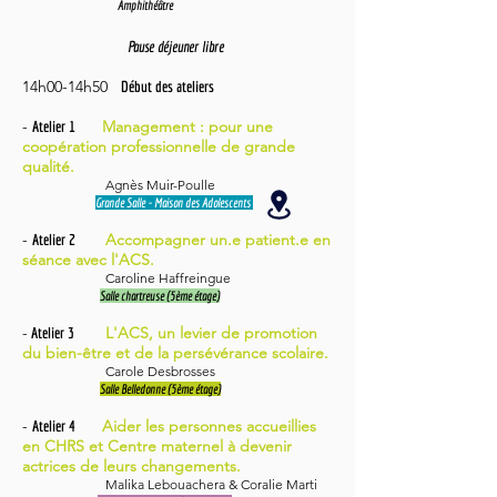
Amphithéâtre
Pause déjeuner libre
14h00-14h50
Début des ateliers
-
Management : pour une
Atelier 1
coopération professionnelle de grande
qualité.
Agnès Muir-Poulle
Grande Salle - Maison des Adolescents
-
Accompagner un.e patient.e en
Atelier 2
séance avec l'ACS.
Caroline Haffreingue
Salle chartreuse (5ème étage)
-
L'ACS, un levier de promotion
Atelier 3
du bien-être et de la persévérance scolaire.
Carole Desbrosses
Salle Belledonne (5ème étage)
-
Aider les personnes accueillies
Atelier
4
en CHRS et Centre maternel à devenir
actrices de leurs changements.
Malika Lebouachera & Coralie Marti