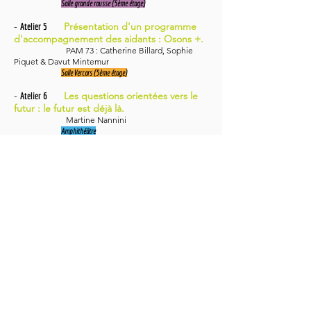
Salle grande rousse (5ème étage)
-
Présentation d'un programme
Atelier 5
d'accompagnement des aidants : Osons +.
PAM 73 : Catherine Billard, Sophie
Piquet & Davut Mintemur
Salle Vercors (5ème étage)
-
Les questions orientées vers le
Atelier 6
futur : le futur est déjà là.
Martine Nannini
Amphithéâtre
14h50-15h15
Temps de réflexion collective
Salles d'ateliers
15h15-15h35
Pause
15h35-16h40
Retours sur les ateliers & temps de
questions
Amphithéâtre
16h40-17h00
Quelles ouvertures ?
Amphithéâtre